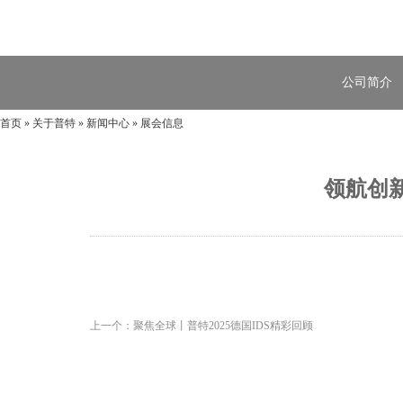
公司简介
首页
»
关于普特
»
新闻中心
»
展会信息
领航创新
上一个：聚焦全球丨普特2025德国IDS精彩回顾